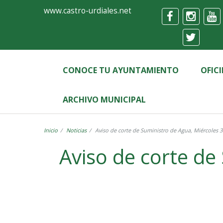
Ayuntamiento
Formulario
www.castro-urdiales.net
de
Castro-
Urdiales
CONOCE TU AYUNTAMIENTO
OFIC
ARCHIVO MUNICIPAL
Inicio
Noticias
Aviso de corte de Suministro de Agua, Miércoles 
Aviso de corte de