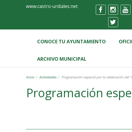
Ayuntamiento
Formulario
www.castro-urdiales.net
de
Castro-
Urdiales
CONOCE TU AYUNTAMIENTO
OFIC
ARCHIVO MUNICIPAL
Inicio
Actividades
Programación especial por la cel
Programación especial por la celebración del "Día In