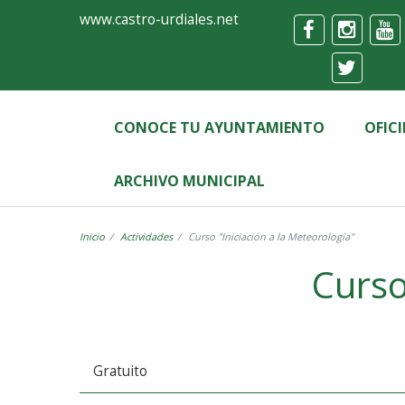
Ayuntamiento
Formulario
www.castro-urdiales.net
de
Castro-
Urdiales
CONOCE TU AYUNTAMIENTO
OFIC
ARCHIVO MUNICIPAL
Inicio
Actividades
Curso "Iniciación a la Meteorología"
Curso
Gratuito