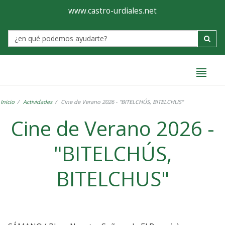
Ayuntamiento
Formulario
www.castro-urdiales.net
de
Label
Castro-
Urdiales
Inicio
Actividades
Cine de Verano 2026 - "BITELCHÚS, BITELCHUS"
Cine de Verano 2026 -
"BITELCHÚS,
BITELCHUS"