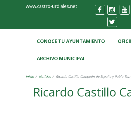
Ayuntamiento
Formulario
www.castro-urdiales.net
de
Castro-
Urdiales
CONOCE TU AYUNTAMIENTO
OFIC
ARCHIVO MUNICIPAL
Inicio
Noticias
Ricardo Castillo Campeón de España y Pablo Torr
Ricardo Castillo 