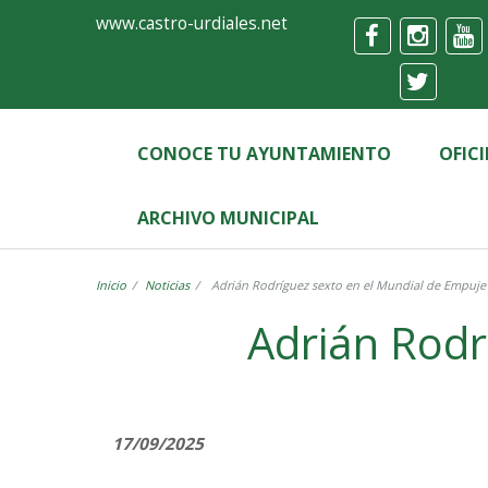
Ayuntamiento
Formulario
www.castro-urdiales.net
de
Castro-
Urdiales
CONOCE TU AYUNTAMIENTO
OFIC
ARCHIVO MUNICIPAL
Inicio
Noticias
Adrián Rodríguez sexto en el Mundial de Empuje
Adrián Rodr
17/09/2025